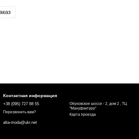
аказ
Контактная информация
+38 (095) 727 88 55
Обуховское шоссе - 2, дом 2 , ТЦ
"Мануфактура"
Перезвонить вам?
Карта проезда
alta-moda@ukr.net