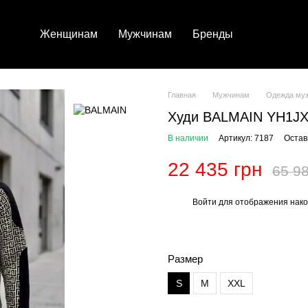
Женщинам
Мужчинам
Бренды
Главная
Мужчинам
Одежда му
Худи BALMAIN YH1JX
В наличии
Артикул: 7187
Остав
22 435 грн
65 98
Войти
для отображения нако
%
Размер
S
M
XXL