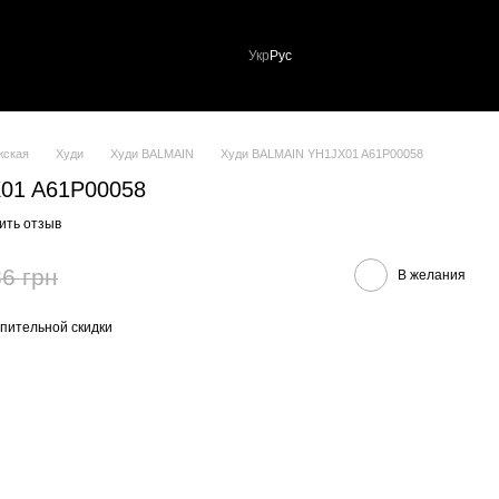
Укр
Рус
жская
Худи
Худи BALMAIN
Худи BALMAIN YH1JX01 A61P00058
01 A61P00058
ить отзыв
6 грн
В желания
пительной скидки