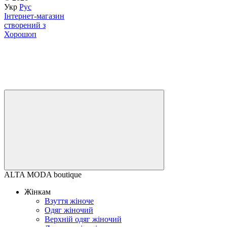
Укр
Рус
Інтернет-магазин
створений з
Хорошоп
ALTA MODA boutique
Жінкам
Взуття жіноче
Одяг жіночий
Верхній одяг жіночий