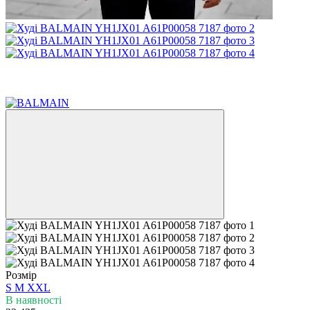
Розпродаж
−66%
SALE up to
Розмір
S
M
XXL
В наявності