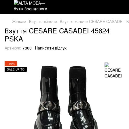
Жінкам
Взуття жіноче
Взуття жіноче CESARE CASADEI
В
Взуття CESARE CASADEI 45624
PSKA
Артикул:
7803
Написати відгук
−10%
SALE UP TO