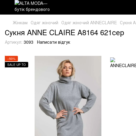
Жінкам
Одяг жіночий
Одяг жіночий ANNECLAIRE
Сукня 
Сукня ANNE CLAIRE A8164 621сер
Артикул:
3093
Написати відгук
−50%
SALE UP TO