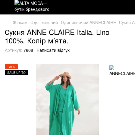
Жінкам
Одяг жіночий
Одяг жіночий ANNECLAIRE
Сукня A
Сукня ANNE CLAIRE Italia. Lino
100%. Колір мʼята.
Артикул:
7608
Написати відгук
−25%
SALE UP TO