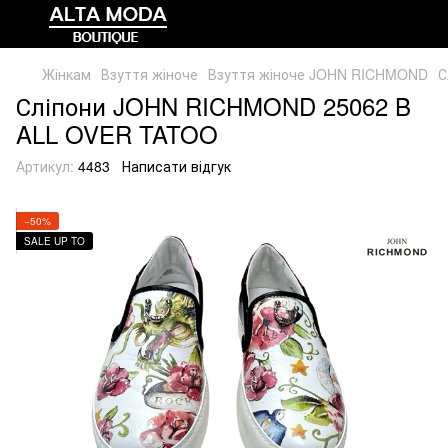
Жінкам
Взуття жіноче
Взуття жіноче JOHN RICHMOND
С
Сліпони JOHN RICHMOND 25062 B
ALL OVER TATOO
Артикул:
4483
Написати відгук
−50%
SALE UP TO