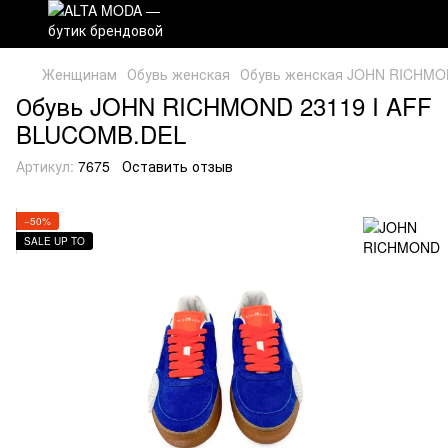
Женщинам
Обувь женская
Обувь женская JOHN RICHM
Обувь JOHN RICHMOND 23119 I AFF
BLUCOMB.DEL
Артикул:
7675
Оставить отзыв
−50%
SALE UP TO