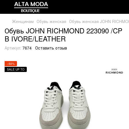
Женщинам
Обувь женская
Обувь женская JOHN RICHM
Обувь JOHN RICHMOND 223090 /CP
B IVORE/LEATHER
Артикул:
7674
Оставить отзыв
−50%
SALE UP TO