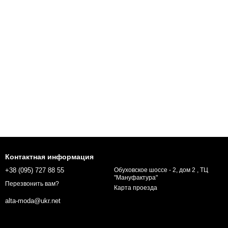
Контактная информация
+38 (095) 727 88 55
Обуховское шоссе - 2, дом 2 , ТЦ
"Мануфактура"
Перезвонить вам?
Карта проезда
alta-moda@ukr.net