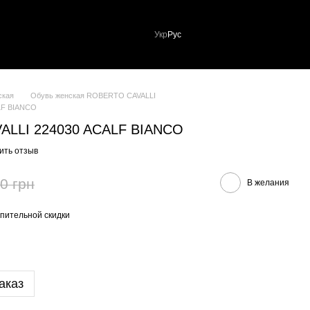
Укр
Рус
ская
Обувь женская ROBERTO CAVALLI
LF BIANCO
ALLI 224030 ACALF BIANCO
ить отзыв
0 грн
В желания
пительной скидки
аказ