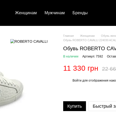
Женщинам
Мужчинам
Бренды
Главная
Женщинам
Обувь жен
Обувь ROBERTO CAVALLI 224030 ACA
Обувь ROBERTO CAV
В наличии
Артикул: 7592
Остав
11 330 грн
22 66
Войти
для отображения нако
%
Купить
Быстрый з