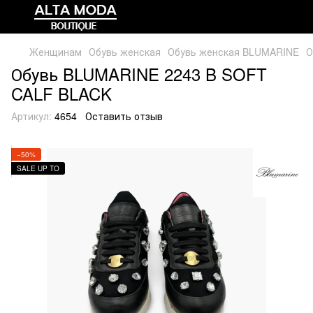
Женщинам
Обувь женская
Обувь женская BLUMARINE
О
Обувь BLUMARINE 2243 B SOFT
CALF BLACK
Артикул:
4654
Оставить отзыв
−50%
SALE UP TO