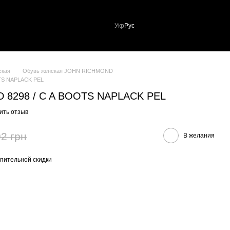
Укр
Рус
ская
Обувь женская JOHN RICHMOND
TS NAPLACK PEL
 8298 / C A BOOTS NAPLACK PEL
ить отзыв
2 грн
В желания
пительной скидки