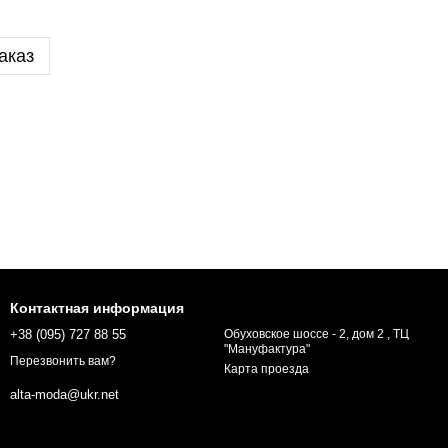
аказ
Контактная информация
+38 (095) 727 88 55
Обуховское шоссе - 2, дом 2 , ТЦ
"Мануфактура"
Перезвонить вам?
Карта проезда
alta-moda@ukr.net