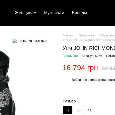
Женщинам
Мужчинам
Бренды
Главная
Женщинам
Обувь жен
Угги JOHN RICHMOND 8298 / C A BOO
Угги JOHN RICHMOND
В наличии
Артикул: 6265
Остав
16 794 грн
20 99
Войти
для отображения нако
%
Размер
37
39
41