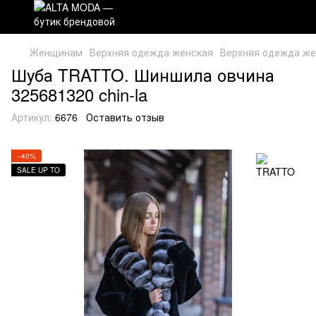
Женщинам
Верхняя одежда женская
Верхняя одежда ж
Шуба TRATTO. Шиншила овчина
325681320 chin-la
Артикул:
6676
Оставить отзыв
−40%
SALE UP TO