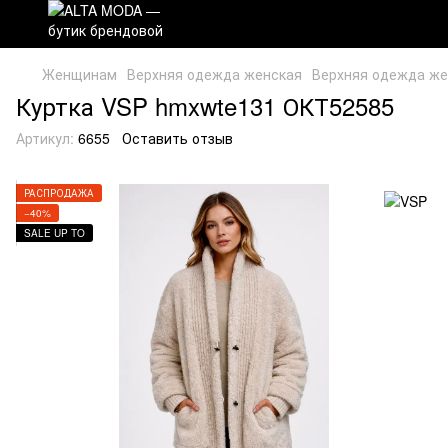
Женщинам
Верхняя одежда женская
Верхняя одежда же
Куртка VSP hmxwte131 ОКТ52585
Артикул:
6655
Оставить отзыв
РАСПРОДАЖА
−40%
SALE UP TO