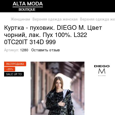
Женщинам
Верхняя одежда женская
Верхняя одежда же
Куртка - пуховик. DIEGO M. Цвет
чорний, лак. Пух 100%. L322
0TC20IT 314D 999
Артикул:
1280
Оставить отзыв
РАСПРОДАЖА
−25%
SALE UP TO