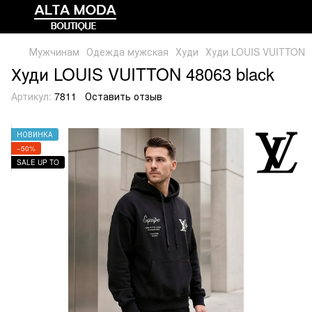
Мужчинам
Одежда мужская
Худи
Худи LOUIS VUITTON
Худи LOUIS VUITTON 48063 black
Артикул:
7811
Оставить отзыв
НОВИНКА
−50%
SALE UP TO