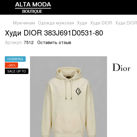
Мужчинам
Одежда мужская
Худи
Худи DIOR
Худи DIOR
Худи DIOR 383J691D0531-80
Артикул:
7512
Оставить отзыв
НОВИНКА
−20%
SALE UP TO