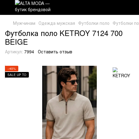
Мужчинам
Одежда мужская
Футболки поло
Футболки п
Футболка поло KETROY 7124 700
BEIGE
Артикул:
7994
Оставить отзыв
−40%
SALE UP TO