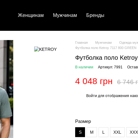
Женщинам
Мужчинам
Бренды
Главная
Мужчинам
Одежда му
Футболка поло Ketroy 7117 800 GREEN
Футболка поло Ketro
В наличии
Артикул: 7991
Остав
4 048 грн
6 746 
Войти
для отображения нако
%
Размер
S
M
L
XXL
XXX