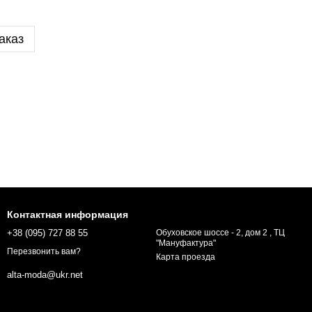
аказ
Контактная информация
+38 (095) 727 88 55
Обуховское шоссе - 2, дом 2 , ТЦ
"Мануфактура"
Перезвонить вам?
Карта проезда
alta-moda@ukr.net