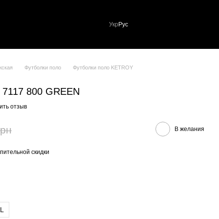
Укр
Рус
жская
Футболки поло
Футболки поло KETROY
y 7117 800 GREEN
ить отзыв
грн
В желания
пительной скидки
L