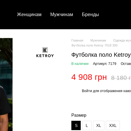
Женщинам
Мужчинам
Бренды
Главная
Мужчинам
Одежда му
Футболка поло Ketroy 7018 300
Футболка поло Ketroy
В наличии
Артикул: 7179
Остав
4 908 грн
8 180 
Войти
для отображения нако
%
Размер
S
L
XL
XXL