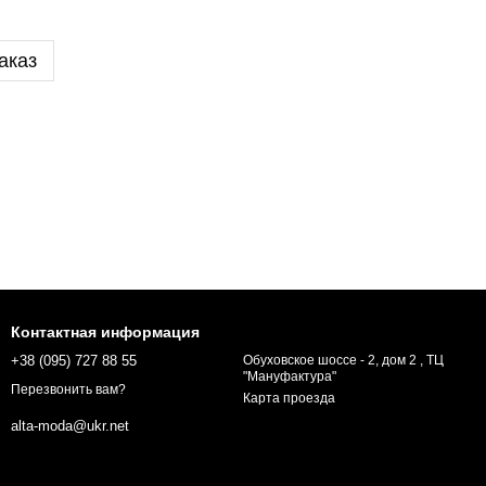
аказ
Контактная информация
+38 (095) 727 88 55
Обуховское шоссе - 2, дом 2 , ТЦ
"Мануфактура"
Перезвонить вам?
Карта проезда
alta-moda@ukr.net