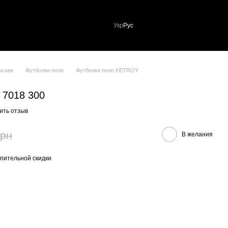
Укр
Рус
жская
Футболки поло
Футболки поло KETROY
 7018 300
ить отзыв
грн
В желания
пительной скидки