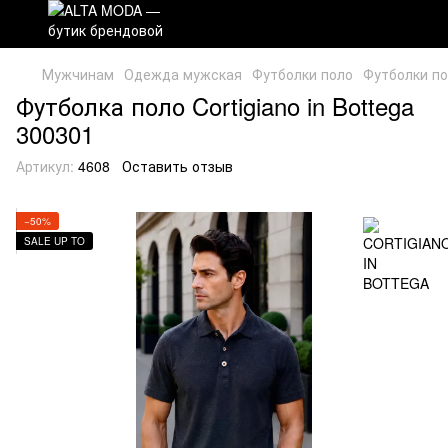
Мужчинам
Одежда мужская
Футболки поло
Футболки п
Футболка поло Cortigiano in Bottega
300301
Артикул:
4608
Оставить отзыв
−50%
SALE UP TO