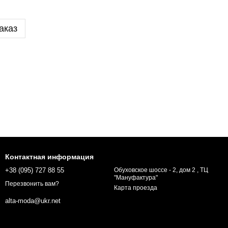
аказ
Контактная информация
+38 (095) 727 88 55
Обуховское шоссе - 2, дом 2 , ТЦ
"Мануфактура"
Перезвонить вам?
Карта проезда
alta-moda@ukr.net