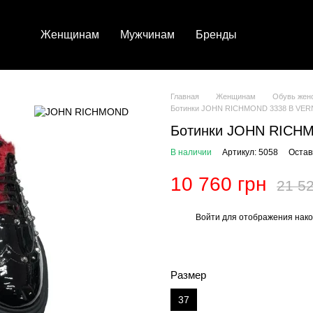
Женщинам
Мужчинам
Бренды
Главная
Женщинам
Обувь жен
Ботинки JOHN RICHMOND 3338 B VER
Ботинки JOHN RICH
В наличии
Артикул: 5058
Остав
10 760 грн
21 52
Войти
для отображения нако
%
Размер
37