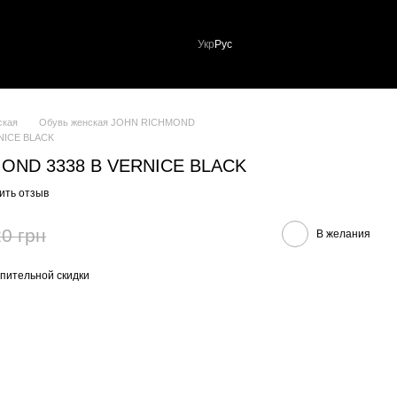
Укр
Рус
ская
Обувь женская JOHN RICHMOND
NICE BLACK
MOND 3338 B VERNICE BLACK
ить отзыв
0 грн
В желания
пительной скидки