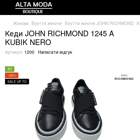
Жінкам
Взуття жіноче
Взуття жіноче JOHN RICHMOND
К
Кеди JOHN RICHMOND 1245 A
KUBIK NERO
Артикул:
1200
Написати відгук
ХІТ
−50%
SALE UP TO