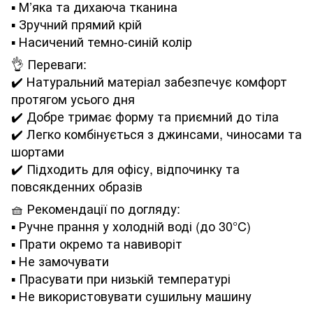
▪️ М’яка та дихаюча тканина
▪️ Зручний прямий крій
▪️ Насичений темно-синій колір
👌 Переваги:
✔️ Натуральний матеріал забезпечує комфорт
протягом усього дня
✔️ Добре тримає форму та приємний до тіла
✔️ Легко комбінується з джинсами, чиносами та
шортами
✔️ Підходить для офісу, відпочинку та
повсякденних образів
🧺 Рекомендації по догляду:
▪️ Ручне прання у холодній воді (до 30°C)
▪️ Прати окремо та навиворіт
▪️ Не замочувати
▪️ Прасувати при низькій температурі
▪️ Не використовувати сушильну машину