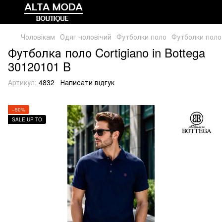
Чоловікам
Одяг чоловічий
Футболки поло
Футболки пол
Футболка поло Cortigiano in Bottega
30120101 B
Артикул:
4832
Написати відгук
−50%
SALE UP TO