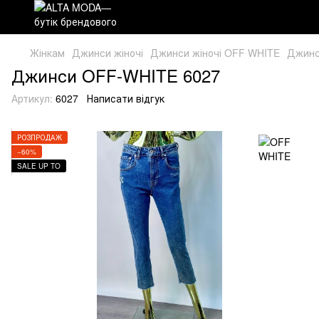
Жінкам
Джинси жіночі
Джинси жіночі OFF WHITE
Джинс
Джинси OFF-WHITE 6027
Артикул:
6027
Написати відгук
РОЗПРОДАЖ
−60%
SALE UP TO