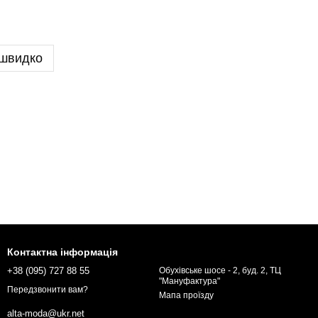
 швидко
Контактна інформація
+38 (095) 727 88 55
Обухівське шосе - 2, буд. 2, ТЦ
"Мануфактура"
Передзвонити вам?
Мапа проїзду
alta-moda@ukr.net