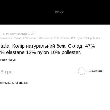
Укр
Рус
Одяг жіночий ANNECLAIRE
льний беж. Склад. 47% cotone 30% viscose 11% elastane 12% nylon 10% poliester.
alia. Колір натуральний беж. Склад. 47%
% elastane 12% nylon 10% poliester.
сати відгук
8 грн
В бажання
опичувальної знижки