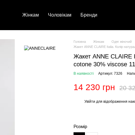
Жінкам
Чоловікам
Бренди
Головна
Жінкам
Одяг жіночий
Жакет ANNE CLAIRE Italia. Колір натура
Жакет ANNE CLAIRE It
cotone 30% viscose 11
В наявності
Артикул: 7326
Напи
14 230 грн
20 32
Увійти
для відображення нак
%
Розмір