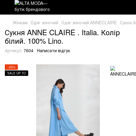
Жінкам
Одяг жіночий
Одяг жіночий ANNECLAIRE
Сукня A
Сукня ANNE CLAIRE . Italia. Колір
білий. 100% Lino.
Артикул:
7604
Написати відгук
−25%
SALE UP TO