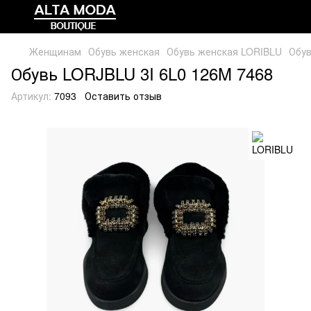
Женщинам
Обувь женская
Обувь женская LORIBLU
Обув
Обувь LORJBLU 3I 6L0 126M 7468
Артикул:
7093
Оставить отзыв