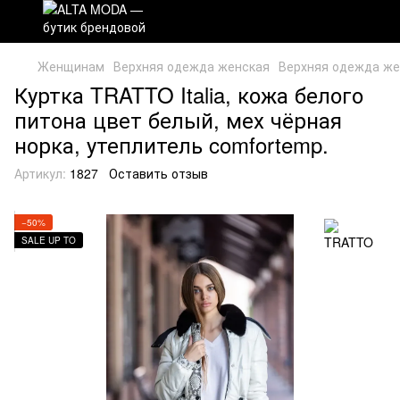
Женщинам
Верхняя одежда женская
Верхняя одежда ж
Куртка TRATTO Italia, кожа белого
питона цвет белый, мех чёрная
норка, утеплитель comfortemp.
Артикул:
1827
Оставить отзыв
−50%
SALE UP TO