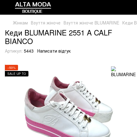
Жінкам
Взуття жіноче
Взуття жіноче BLUMARINE
Кеди 
Кеди BLUMARINE 2551 A CALF
BIANCO
Артикул:
5443
Написати відгук
−50%
SALE UP TO